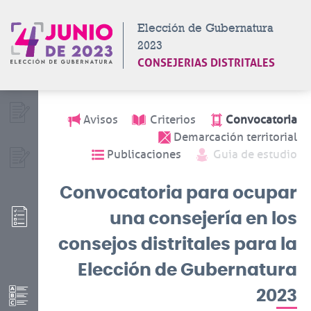
Elección de Gubernatura
2023
CONSEJERIAS DISTRITALES
Registro
Avisos
Criterios
Convocatoria
Demarcación territorial
Publicaciones
Guia de estudio
Subsanación
Convocatoria
para ocupar
Valoración de
conocimientos
una consejería en los
y Entrevista
escrita
consejos distritales para la
Propuesta
Elección de Gubernatura
de hasta
2023
36
aspirantes